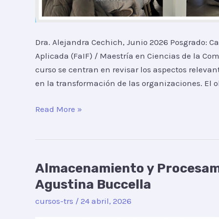
Dra. Alejandra Cechich, Junio 2026 Posgrado: Ca
Aplicada (FaIF) / Maestría en Ciencias de la Co
curso se centran en revisar los aspectos releva
en la transformación de las organizaciones. El ob
Read More »
Almacenamiento y Procesami
Almacenamiento
y
Agustina Buccella
Procesamiento
cursos-trs
/
24 abril, 2026
para