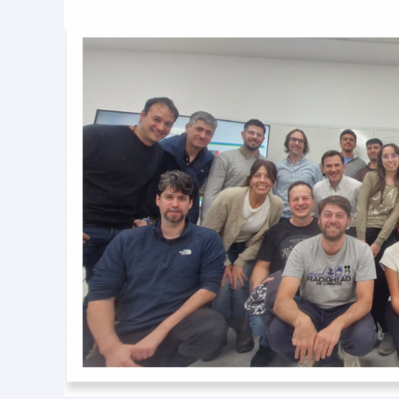
Big
Data
–
Dra.
Agustina
Buccella