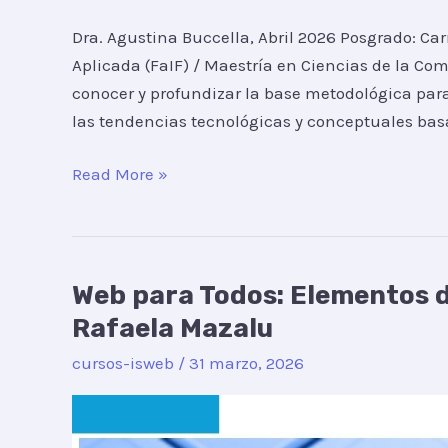
Dra. Agustina Buccella, Abril 2026 Posgrado: Car
Aplicada (FaIF) / Maestría en Ciencias de la Com
conocer y profundizar la base metodológica para
las tendencias tecnológicas y conceptuales ba
Read More »
Web para Todos: Elementos de
Web
para
Rafaela Mazalu
Todos:
cursos-isweb
/
31 marzo, 2026
Elementos
de
la