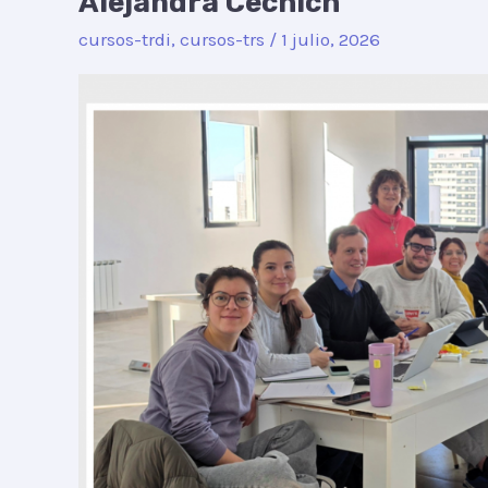
Alejandra Cechich
conocimiento
cursos-trdi
,
cursos-trs
/
1 julio, 2026
en
las
organizaciones
–
Dra.
Alejandra
Cechich