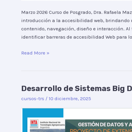
Marzo 2026 Curso de Posgrado, Dra. Rafaela Maza
introducción a la accesibilidad web, brindando 
contenido, navegación, diseño e interacción. Al f
identificar barreras de accesibilidad Web para lo
Read More »
Desarrollo de Sistemas Big D
Desarrollo
de
cursos-trs
/
10 diciembre, 2025
Sistemas
Big
Data
en