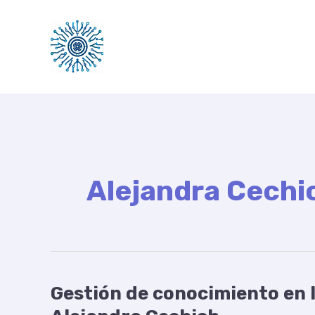
Ir
al
contenido
Alejandra Cechi
Gestión de conocimiento en l
Gestión
de