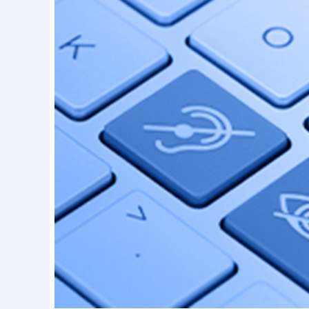
Accesibilidad
–
Dra.
Rafaela
Mazalu