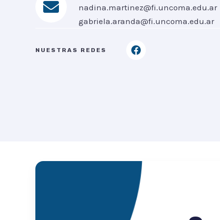
nadina.martinez@fi.uncoma.edu.ar
gabriela.aranda@fi.uncoma.edu.ar
F
NUESTRAS REDES
a
c
e
b
o
o
k