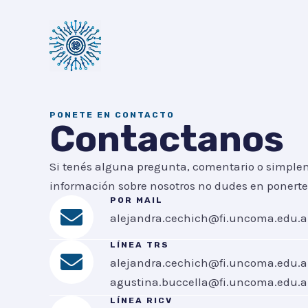
Ir
al
contenido
PONETE EN CONTACTO
Contactanos
Si tenés alguna pregunta, comentario o simpl
información sobre nosotros no dudes en ponerte
POR MAIL
alejandra.cechich@fi.uncoma.edu.a
LÍNEA TRS
alejandra.cechich@fi.uncoma.edu.a
agustina.buccella@fi.uncoma.edu.a
LÍNEA RICV