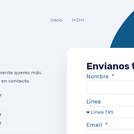
Inicio
I+D+i
Envianos 
emente queres más
Nombre
 en contacto.
r
Línea
r
r
Email