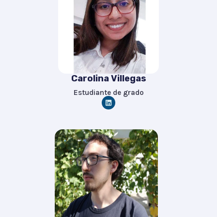
Carolina Villegas
Estudiante de grado
L
i
n
k
e
d
i
n