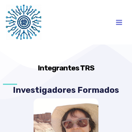
Ir
Mai
al
Men
contenido
Integrantes TRS
Investigadores Formados