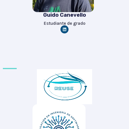
Guido Canevello
Estudiante de grado
L
i
n
k
e
d
i
n