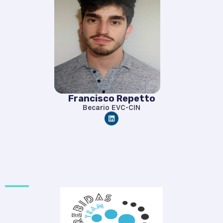
Francisco Repetto
Becario EVC-CIN
L
i
n
k
e
d
i
n