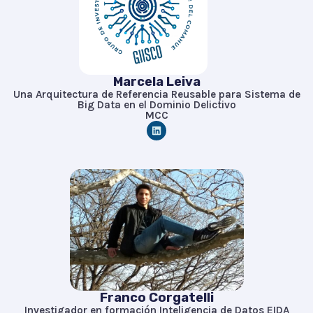
Marcela Leiva
Una Arquitectura de Referencia Reusable para Sistema de
Big Data en el Dominio Delictivo
MCC
L
i
n
k
e
d
i
n
Franco Corgatelli
Investigador en formación Inteligencia de Datos EIDA