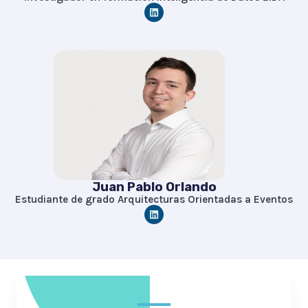
L
i
n
k
e
d
i
n
Juan Pablo Orlando
Estudiante de grado Arquitecturas Orientadas a Eventos
L
i
n
k
e
d
i
n