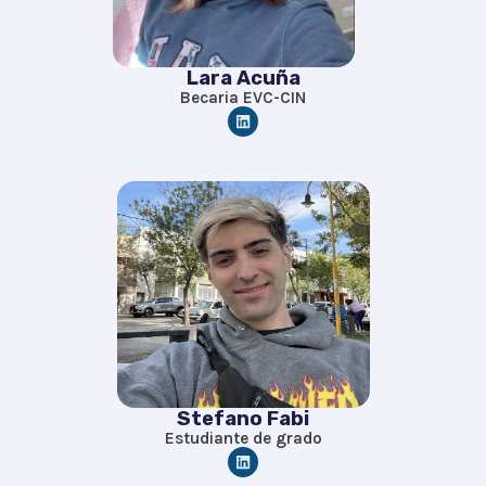
Lara Acuña
Becaria EVC-CIN
L
i
n
k
e
d
i
n
Stefano Fabi
Estudiante de grado
L
i
n