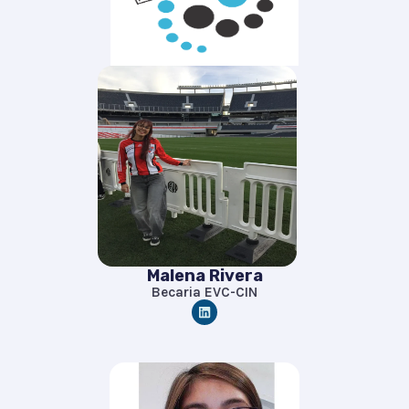
Malena Rivera
Becaria EVC-CIN
L
i
n
k
e
d
i
n