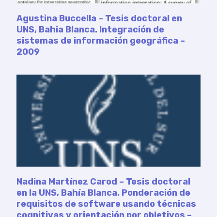
Agustina Buccella – Tesis doctoral en
UNS, Bahia Blanca. Integración de
sistemas de información geográfica –
2009
Nadina Martínez Carod – Tesis doctoral
en la UNS, Bahía Blanca. Ponderación de
requisitos de software usando técnicas
cognitivas y orientación por objetivos –