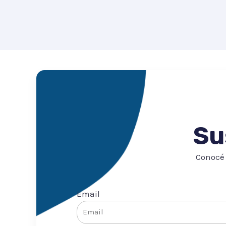
Su
Conocé 
Email