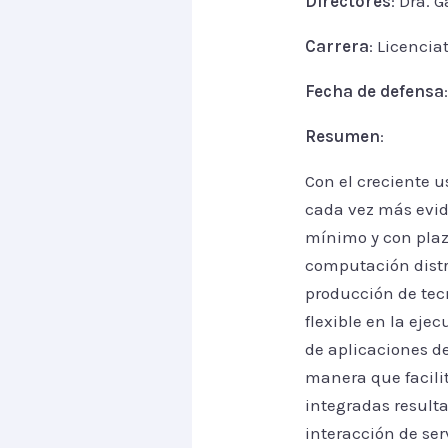
Directores
: Dra. 
Carrera
: Licenci
Fecha de defensa
Resumen
:
Con el creciente u
cada vez más evid
mínimo y con plazo
computación distr
producción de tecn
flexible en la eje
de aplicaciones de
manera que facilit
integradas result
interacción de se