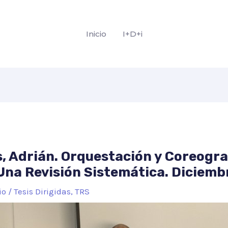
Inicio
I+D+i
s, Adrián. Orquestación y Coreogra
 Una Revisión Sistemática. Diciemb
io
/
Tesis Dirigidas
,
TRS