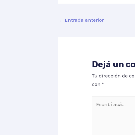
←
Entrada anterior
Dejá un c
Tu dirección de co
con
*
Escribí
acá...